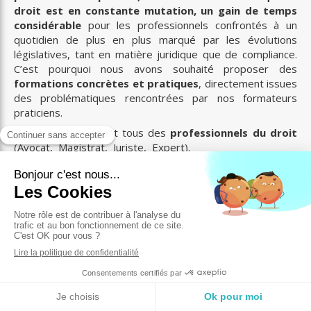
droit est en constante mutation, un gain de temps
considérable
pour les professionnels confrontés à un
quotidien de plus en plus marqué par les évolutions
législatives, tant en matière juridique que de compliance.
C’est pourquoi nous avons souhaité proposer des
formations concrètes et pratiques
, directement issues
des problématiques rencontrées par nos formateurs
praticiens.
Nos formateurs sont tous des
professionnels du droit
(Avocat, Magistrat, Juriste, Expert).
En parallèle de son activité de formateur, chacun exerce
une activité en lien avec le domaine du droit qu'il enseigne,
ce qui permet d'
allier des connaissances techniques à
une approche concrète
indispensable à la mise en
pratique de la formation.
Pour certaines formations, les formateurs seront
accompagnés de
professionnels non juristes du
secteur
afin d'assurer une formation essentiellement
pratique.
Les formations sont proposées selon plusieurs formules,