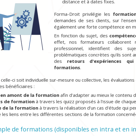
distance et à dates fixes.
Forma-Droit privilégie les
formatio
demandes de ses clients, sur l'ense
également une forte compétence en ma
En fonction du sujet, des
compétence
effet, nos formateurs collaborent 
professionnel, identifient des su
problématiques concrètes qu'ils sont
des
retours d'expériences qu
formations
.
elle-ci soit individuelle sur-mesure ou collective, les évaluation
 bénéficiaires :
s
en amont de la formation
afin d'adapter au mieux le contenu de
rs de formation
à travers les quizz proposés à l'issue de chaque 
ue de la formation
à travers la réalisation d'un cas d'étude qui 
e les liens entre les différentes sections de la formation concerné
ple de formations (disponibles en intra et en int